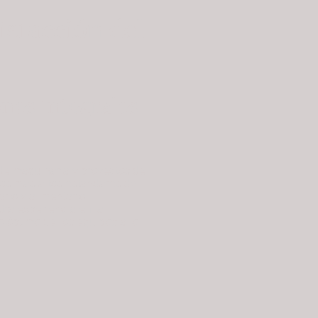
isfacción del
nes integrales
 de maquinaria y proyectos de
los más altos estándares de
rio y alimentario,
ra experiencia en la
o óptimo de los equipos a lo