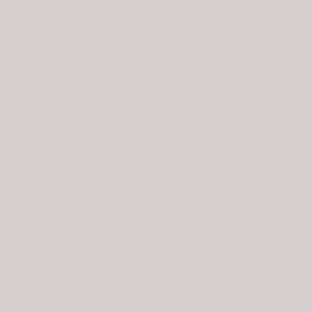
 con la excelencia y la sat
somos tu especialista en solucio
a y la construcción.
ser una empresa líder en calderería industrial, la fabricación
uestra misión es brindar soluciones de calidad que cumplan con 
ecializamos en la calderería industrial para los sectores sanita
cturas de acero inoxidable de primera calidad. Además de nuest
s de mantenimiento especializado para garantizar el rendimient