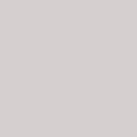
Comprometidos
cliente
En M.R. VARMO, 
para la industri
En M.R. VARMO nos enorgullece 
obras civiles e industriales. N
excelencia e innovación. Nos esp
proporcionando equipos y estru
fabricación, ofrecemos servicio
largo del tiempo.