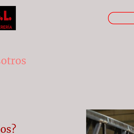
Inicio
Quiénes
sotros
os?